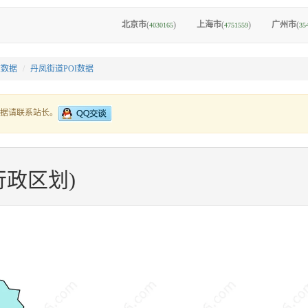
北京市
(
)
上海市
(
)
广州市
(
4030165
4751559
35
I数据
丹凤街道POI数据
据请联系站长。
政区划)