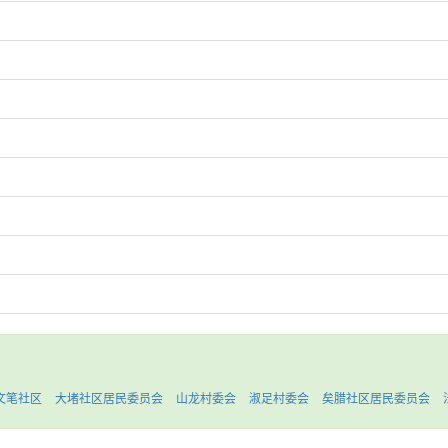
文笔社区
大堵社区居民委员会
山龙村委会
淑足村委会
矣腊社区居民委员会