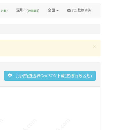
)
深圳市
(
)
全国
POI数据咨询
41486
3068185
×
丹凤街道边界GeoJSON下载(五级行政区划)