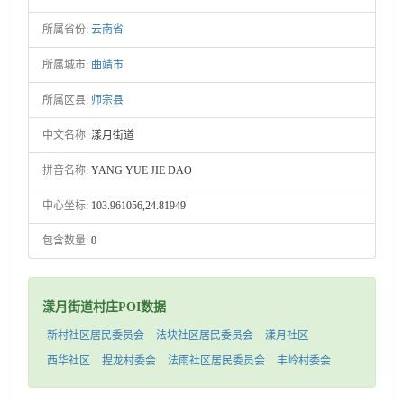
所属省份:
云南省
所属城市:
曲靖市
所属区县:
师宗县
中文名称:
漾月街道
拼音名称:
YANG YUE JIE DAO
中心坐标:
103.961056,24.81949
包含数量:
0
漾月街道村庄POI数据
新村社区居民委员会
法块社区居民委员会
漾月社区
西华社区
捏龙村委会
法雨社区居民委员会
丰岭村委会