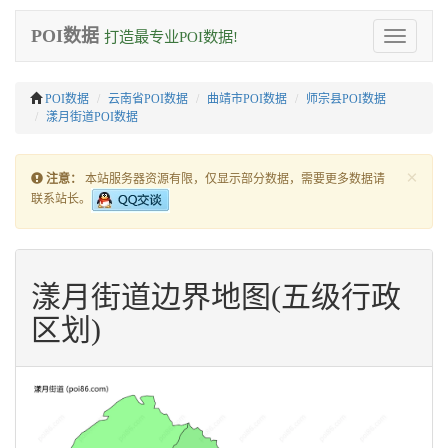
POI数据
打造最专业POI数据!
Toggle
navigation
POI数据
云南省POI数据
曲靖市POI数据
师宗县POI数据
漾月街道POI数据
×
注意：
本站服务器资源有限，仅显示部分数据，需要更多数据请
联系站长。
漾月街道边界地图(五级行政
区划)