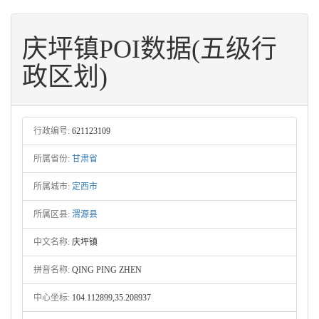
庆坪镇POI数据(五级行
政区划)
行政编号:
621123109
所属省份:
甘肃省
所属城市:
定西市
所属区县:
渭源县
中文名称:
庆坪镇
拼音名称:
QING PING ZHEN
中心坐标:
104.112899,35.208937