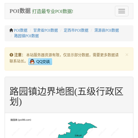
POI数据
打造最专业POI数据!
Toggle
navigation
POI数据
甘肃省POI数据
定西市POI数据
渭源县POI数据
路园镇POI数据
×
注意：
本站服务器资源有限，仅显示部分数据，需要更多数据请
联系站长。
路园镇边界地图(五级行政区
划)