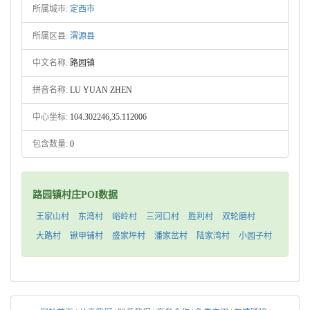
所属城市:
定西市
所属区县:
渭源县
中文名称:
路园镇
拼音名称:
LU YUAN ZHEN
中心坐标:
104.302246,35.112006
包含数量:
0
路园镇村庄POI数据
王家山村
东湾村
峪岭村
三河口村
胜利村
双轮磨村
大路村
锹甲铺村
盛家坪村
潘家岔村
陆家湾村
小园子村