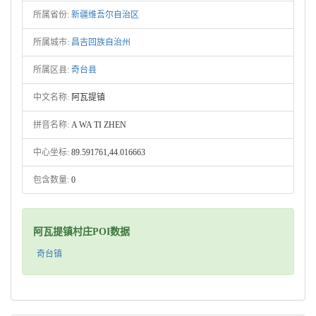
所属省份:
新疆维吾尔自治区
所属城市:
昌吉回族自治州
所属区县:
奇台县
中文名称:
阿瓦提镇
拼音名称:
A WA TI ZHEN
中心坐标:
89.591761,44.016663
包含数量:
0
阿瓦提镇村庄POI数据
奇台镇