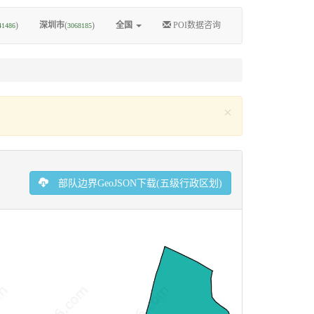
)
深圳市
(
)
全国
POI数据咨询
41486
3068185
×
部队边界GeoJSON下载(五级行政区划)