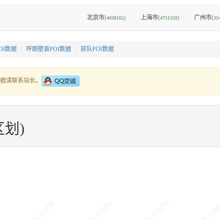
北京市
(
)
上海市
(
)
广州市
(
4030165
4751559
35
OI数据
呼图壁县POI数据
部队POI数据
据请联系站长。
划)