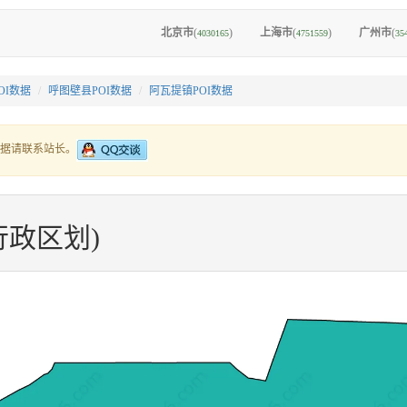
北京市
(
)
上海市
(
)
广州市
(
4030165
4751559
35
OI数据
呼图壁县POI数据
阿瓦提镇POI数据
据请联系站长。
政区划)