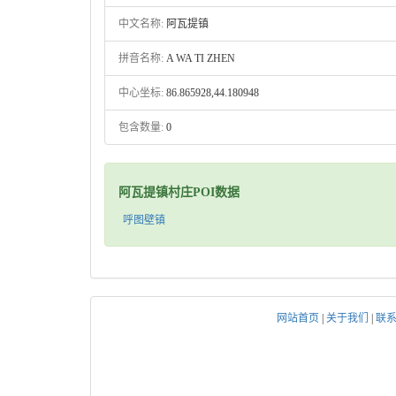
中文名称:
阿瓦提镇
拼音名称:
A WA TI ZHEN
中心坐标:
86.865928,44.180948
包含数量:
0
阿瓦提镇村庄POI数据
呼图壁镇
网站首页
|
关于我们
|
联