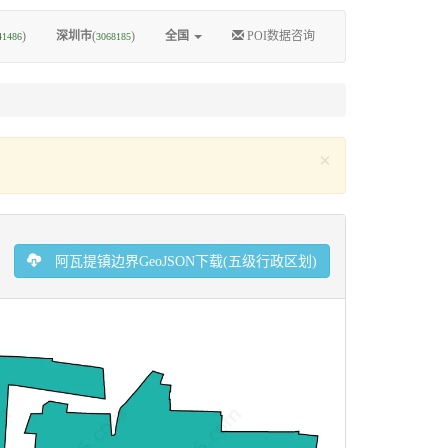
)
深圳市
(
)
全国
POI数据咨询
41486
3068185
×
阿瓦提镇边界GeoJSON下载(五级行政区划)