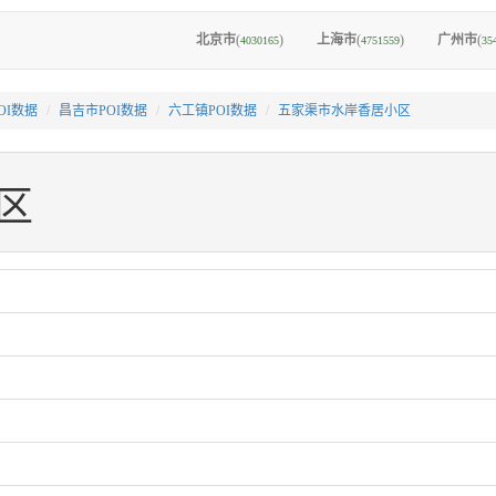
北京市
(
)
上海市
(
)
广州市
(
4030165
4751559
35
OI数据
昌吉市POI数据
六工镇POI数据
五家渠市水岸香居小区
区