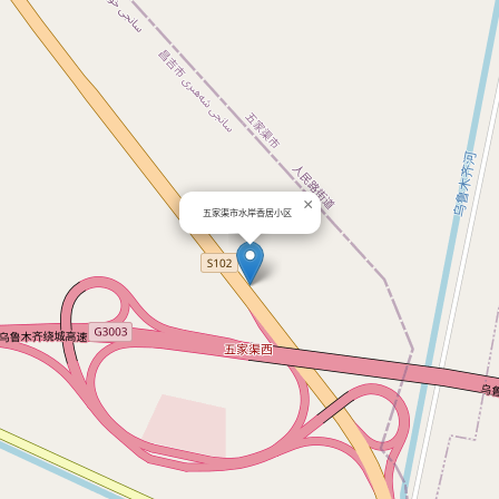
×
五家渠市水岸香居小区