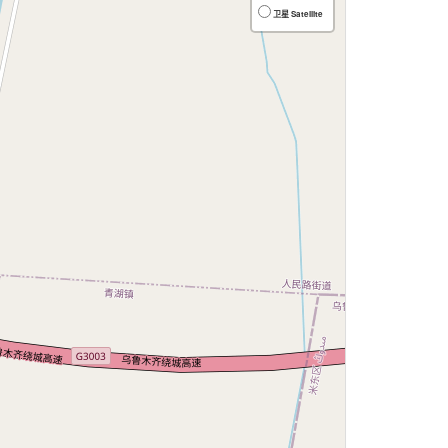
卫星 Satellite