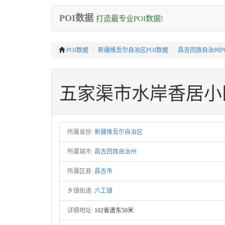
POI数据
打造最专业POI数据!
POI数据
新疆维吾尔自治区POI数据
昌吉回族自治州P
五家渠市水岸香居小
所属省份:
新疆维吾尔自治区
所属城市:
昌吉回族自治州
所属区县:
昌吉市
乡镇街道:
六工镇
详细地址:
102省道东50米