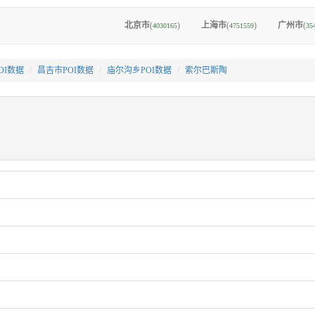
北京市
(
)
上海市
(
)
广州市
(
4030165
4751559
35
OI数据
昌吉市POI数据
庙尔沟乡POI数据
索尔巴斯陶