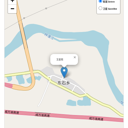
+
街道 Street
−
卫星 Satellite
×
玉皇观