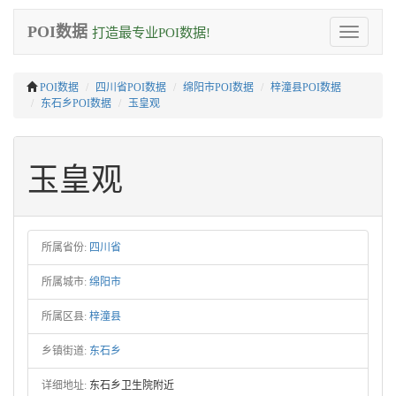
POI数据
打造最专业POI数据!
Toggle
navigation
POI数据
四川省POI数据
绵阳市POI数据
梓潼县POI数据
东石乡POI数据
玉皇观
玉皇观
所属省份:
四川省
所属城市:
绵阳市
所属区县:
梓潼县
乡镇街道:
东石乡
详细地址:
东石乡卫生院附近