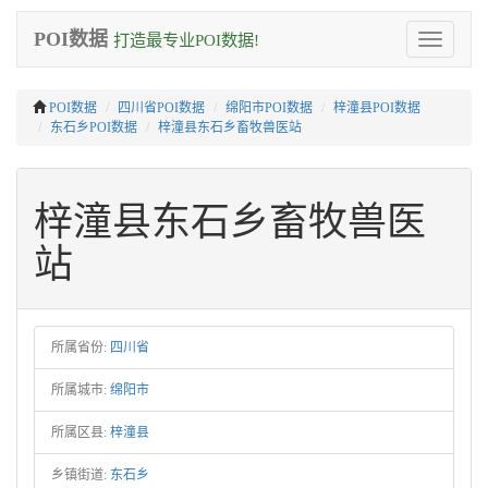
POI数据
打造最专业POI数据!
Toggle
navigation
POI数据
四川省POI数据
绵阳市POI数据
梓潼县POI数据
东石乡POI数据
梓潼县东石乡畜牧兽医站
梓潼县东石乡畜牧兽医
站
所属省份:
四川省
所属城市:
绵阳市
所属区县:
梓潼县
乡镇街道:
东石乡