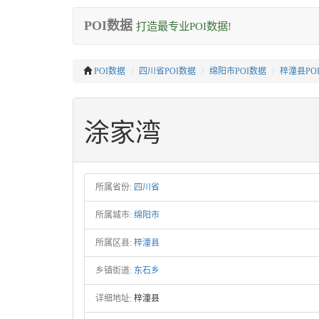
POI数据
打造最专业POI数据!
POI数据
四川省POI数据
绵阳市POI数据
梓潼县PO
涂家湾
所属省份:
四川省
所属城市:
绵阳市
所属区县:
梓潼县
乡镇街道:
东石乡
详细地址:
梓潼县