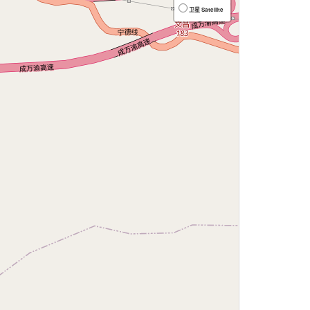
卫星 Satellite