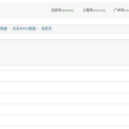
北京市
(
)
上海市
(
)
广州市
(
4030165
4751559
35
I数据
东石乡POI数据
涂家湾