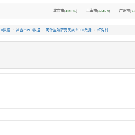
北京市
(
)
上海市
(
)
广州市
(
4030165
4751559
35
OI数据
昌吉市POI数据
阿什里哈萨克民族乡POI数据
红沟村