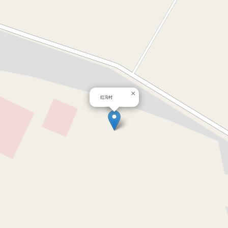
×
红沟村