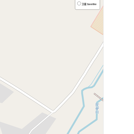
卫星 Satellite