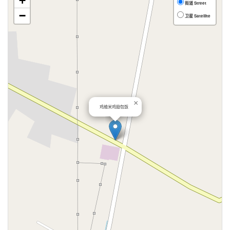
+
街道 Street
−
卫星 Satellite
×
鸡飨米鸡翅包饭