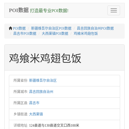
POI数据
打造最专业POI数据!
Toggle
navigation
POI数据
新疆维吾尔自治区POI数据
昌吉回族自治州POI数据
昌吉市POI数据
大西渠镇POI数据
鸡飨米鸡翅包饭
鸡飨米鸡翅包饭
所属省份:
新疆维吾尔自治区
所属城市:
昌吉回族自治州
所属区县:
昌吉市
乡镇街道:
大西渠镇
详细地址:
124县道与130县道交叉口西100米