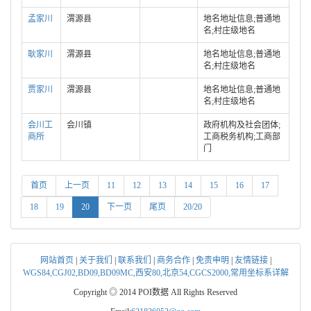
孟家川
渭源县
地名地址信息;普通地
名;村庄级地名
耿家川
渭源县
地名地址信息;普通地
名;村庄级地名
贾家川
渭源县
地名地址信息;普通地
名;村庄级地名
会川工
会川镇
政府机构及社会团体;
商所
工商税务机构;工商部
门
首页
上一页
11
12
13
14
15
16
17
18
19
20
下一页
尾页
20/20
网站首页
|
关于我们
|
联系我们
|
商务合作
|
免责申明
|
友情链接
|
WGS84,CGJ02,BD09,BD09MC,西安80,北京54,CGCS2000,常用坐标系详解
Copyright ◎ 2014 POI数据 All Rights Reserved