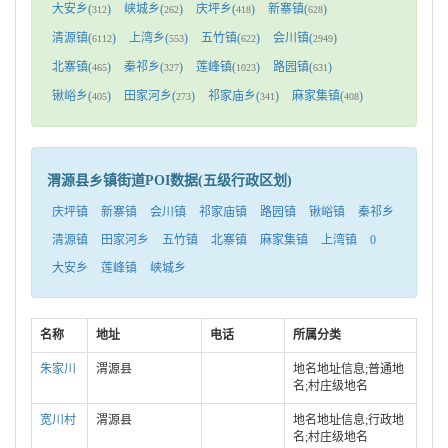
大安乡(
)
峡城乡(
)
庆坪乡(
)
新寨镇(
)
312
262
418
628
清源镇(
)
上湾乡(
)
五竹镇(
)
会川镇(
)
6112
553
622
2949
北寨镇(
)
秦祁乡(
)
莲峰镇(
)
路园镇(
)
465
327
1023
631
锹峪乡(
)
田家河乡(
)
祁家庙乡(
)
麻家集镇(
)
405
273
341
408
渭源县乡镇街道POI数据(五级行政区划)
庆坪镇
新寨镇
会川镇
祁家庙镇
路园镇
锹峪镇
秦祁乡
清源镇
田家河乡
五竹镇
北寨镇
麻家集镇
上湾镇
0
大安乡
莲峰镇
峡城乡
名称
地址
电话
所属分类
朱家川
渭源县
地名地址信息;普通地
名;村庄级地名
宽川村
渭源县
地名地址信息;行政地
名;村庄级地名