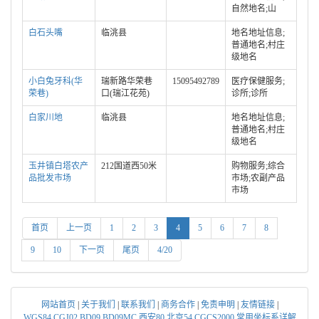
自然地名;山
白石头嘴
临洮县
地名地址信息;
普通地名;村庄
级地名
小白兔牙科(华
瑞新路华荣巷
15095492789
医疗保健服务;
荣巷)
口(瑞江花苑)
诊所;诊所
白家川地
临洮县
地名地址信息;
普通地名;村庄
级地名
玉井镇白塔农产
212国道西50米
购物服务;综合
品批发市场
市场;农副产品
市场
首页
上一页
1
2
3
4
5
6
7
8
9
10
下一页
尾页
4/20
网站首页
|
关于我们
|
联系我们
|
商务合作
|
免责申明
|
友情链接
|
WGS84,CGJ02,BD09,BD09MC,西安80,北京54,CGCS2000,常用坐标系详解