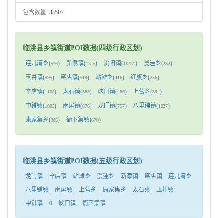
包含数量:
33507
临洮县乡镇街道POI数据(四级行政区划)
连儿湾乡(
)
新添镇(
)
洮阳镇(
)
漫洼乡(
)
576
1325
18731
232
玉井镇(
)
窑店镇(
)
站滩乡(
)
红旗乡(
)
995
519
416
256
辛店镇(
)
太石镇(
)
峡口镇(
)
上营乡(
)
1108
889
486
334
中铺镇(
)
南屏镇(
)
龙门镇(
)
八里铺镇(
)
1005
676
757
1027
康家集乡(
)
衙下集镇(
)
385
670
临洮县乡镇街道POI数据(五级行政区划)
龙门镇
辛店镇
站滩乡
漫洼乡
新添镇
窑店镇
连儿湾乡
八里铺镇
南屏镇
上营乡
康家集乡
太石镇
玉井镇
中铺镇
0
峡口镇
衙下集镇