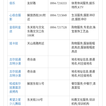
佰乐
友好路
0994-7216333
体育休闲服务;娱乐
场所;KTV
心佰合摄
解放西街281附
0994-7215849
生活服务;摄影冲印
影
近
店;摄影冲印
金佰利金
东关街与文化
0994-7217528
购物服务;专卖店;珠
店
东路交叉口东
宝首饰工艺品
100米
班卡奴
天山南路附近
购物服务;服装鞋帽
皮具店;服装鞋帽皮
具店
古尔班通
奇台县
地名地址信息;普通
古特沙漠
地名;村庄级地名
古尔班通
奇台县
地名地址信息;普通
古特沙漠
地名;村庄级地名
哈成库尔
解放东街51号
餐饮服务;中餐厅;清
班黄面凉
真菜馆
皮烤肉
希望之星
东关街210号
科教文化服务;培训
少儿舞蹈
机构;培训机构