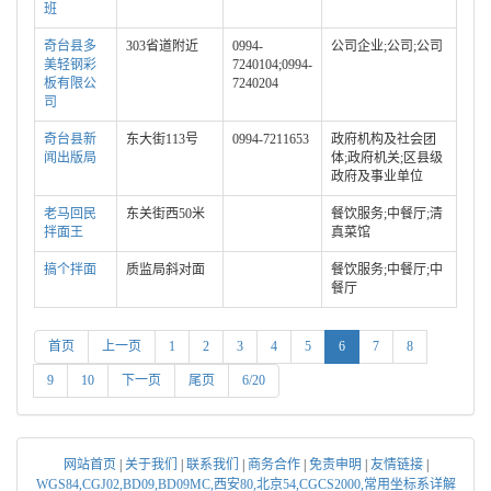
班
奇台县多
303省道附近
0994-
公司企业;公司;公司
美轻钢彩
7240104;0994-
板有限公
7240204
司
奇台县新
东大街113号
0994-7211653
政府机构及社会团
闻出版局
体;政府机关;区县级
政府及事业单位
老马回民
东关街西50米
餐饮服务;中餐厅;清
拌面王
真菜馆
搞个拌面
质监局斜对面
餐饮服务;中餐厅;中
餐厅
首页
上一页
1
2
3
4
5
6
7
8
9
10
下一页
尾页
6/20
网站首页
|
关于我们
|
联系我们
|
商务合作
|
免责申明
|
友情链接
|
WGS84,CGJ02,BD09,BD09MC,西安80,北京54,CGCS2000,常用坐标系详解