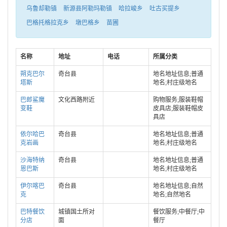
乌鲁却勒镇
新源县阿勒玛勒镇
哈拉峻乡
吐古买提乡
巴格托格拉克乡
墩巴格乡
苗圃
名称
地址
电话
所属分类
朔克巴尔
奇台县
地名地址信息;普通
塔斯
地名;村庄级地名
巴郎鲨魔
文化西路附近
购物服务;服装鞋帽
变鞋
皮具店;服装鞋帽皮
具店
依尔哈巴
奇台县
地名地址信息;普通
克岩画
地名;村庄级地名
沙海特纳
奇台县
地名地址信息;普通
恩巴斯
地名;村庄级地名
伊尔喀巴
奇台县
地名地址信息;自然
克
地名;自然地名
巴特餐饮
城镇国土所对
餐饮服务;中餐厅;中
分店
面
餐厅