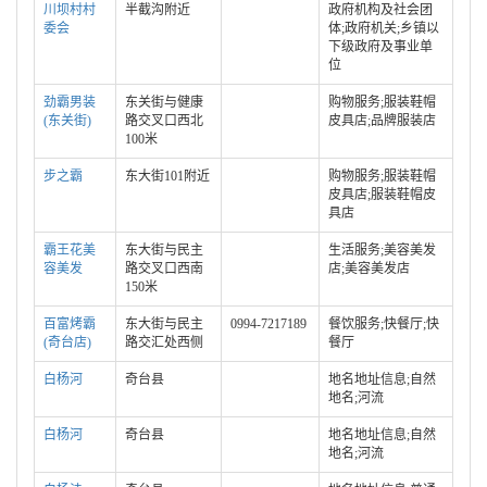
川坝村村
半截沟附近
政府机构及社会团
委会
体;政府机关;乡镇以
下级政府及事业单
位
劲霸男装
东关街与健康
购物服务;服装鞋帽
(东关街)
路交叉口西北
皮具店;品牌服装店
100米
步之霸
东大街101附近
购物服务;服装鞋帽
皮具店;服装鞋帽皮
具店
霸王花美
东大街与民主
生活服务;美容美发
容美发
路交叉口西南
店;美容美发店
150米
百富烤霸
东大街与民主
0994-7217189
餐饮服务;快餐厅;快
(奇台店)
路交汇处西侧
餐厅
白杨河
奇台县
地名地址信息;自然
地名;河流
白杨河
奇台县
地名地址信息;自然
地名;河流