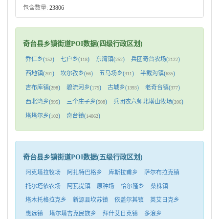
包含数量:
23806
奇台县乡镇街道POI数据(四级行政区划)
乔仁乡(
)
七户乡(
)
东湾镇(
)
兵团奇台农场(
)
152
118
252
2122
西地镇(
)
坎尔孜乡(
)
五马场乡(
)
半截沟镇(
)
201
66
311
635
吉布库镇(
)
碧流河乡(
)
古城乡(
)
老奇台镇(
)
298
175
1393
377
西北湾乡(
)
三个庄子乡(
)
兵团农六师北塔山牧场(
)
995
508
206
塔塔尔乡(
)
奇台镇(
)
102
14062
奇台县乡镇街道POI数据(五级行政区划)
阿克塔拉牧场
阿扎特巴格乡
库斯拉甫乡
萨尔布拉克镇
托尔塔依农场
阿瓦提镇
原种场
恰尔隆乡
桑株镇
塔木托格拉克乡
新源县坎苏镇
依盖尔其镇
英艾日克乡
惠远镇
塔尔塔吉克民族乡
拜什艾日克镇
多浪乡