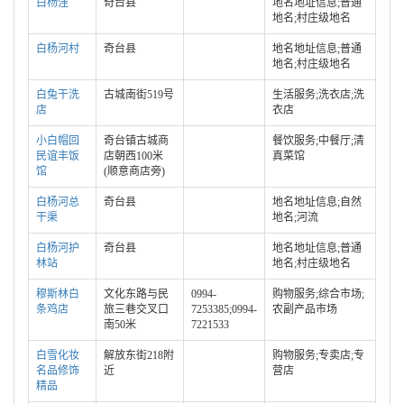
白杨洼
奇台县
地名地址信息;普通
地名;村庄级地名
白杨河村
奇台县
地名地址信息;普通
地名;村庄级地名
白兔干洗
古城南街519号
生活服务;洗衣店;洗
店
衣店
小白帽回
奇台镇古城商
餐饮服务;中餐厅;清
民谊丰饭
店朝西100米
真菜馆
馆
(顺意商店旁)
白杨河总
奇台县
地名地址信息;自然
干渠
地名;河流
白杨河护
奇台县
地名地址信息;普通
林站
地名;村庄级地名
穆斯林白
文化东路与民
0994-
购物服务;综合市场;
条鸡店
旅三巷交叉口
7253385;0994-
农副产品市场
南50米
7221533
白雪化妆
解放东街218附
购物服务;专卖店;专
名品修饰
近
营店
精品