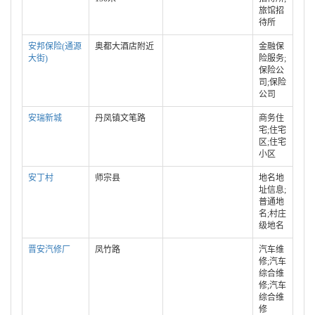
旅馆招
待所
安邦保险(通源
奥都大酒店附近
金融保
大街)
险服务;
保险公
司;保险
公司
安瑞新城
丹凤镇文笔路
商务住
宅;住宅
区;住宅
小区
安丁村
师宗县
地名地
址信息;
普通地
名;村庄
级地名
晋安汽修厂
凤竹路
汽车维
修;汽车
综合维
修;汽车
综合维
修