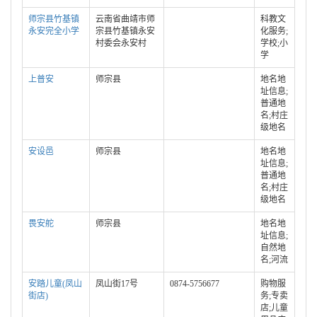
师宗县竹基镇
云南省曲靖市师
科教文
永安完全小学
宗县竹基镇永安
化服务;
村委会永安村
学校;小
学
上普安
师宗县
地名地
址信息;
普通地
名;村庄
级地名
安设邑
师宗县
地名地
址信息;
普通地
名;村庄
级地名
畏安舵
师宗县
地名地
址信息;
自然地
名;河流
安踏儿童(凤山
凤山街17号
0874-5756677
购物服
街店)
务;专卖
店;儿童