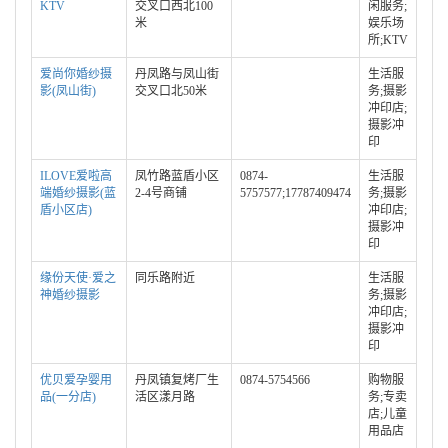
KTV
交叉口西北100
闲服务;
米
娱乐场
所;KTV
爱尚你婚纱摄
丹凤路与凤山街
生活服
影(凤山街)
交叉口北50米
务;摄影
冲印店;
摄影冲
印
ILOVE爱啦高
凤竹路蓝盾小区
0874-
生活服
端婚纱摄影(蓝
2-4号商铺
5757577;17787409474
务;摄影
盾小区店)
冲印店;
摄影冲
印
缘份天使·爱之
同乐路附近
生活服
神婚纱摄影
务;摄影
冲印店;
摄影冲
印
优贝爱孕婴用
丹凤镇复烤厂生
0874-5754566
购物服
品(一分店)
活区漾月路
务;专卖
店;儿童
用品店