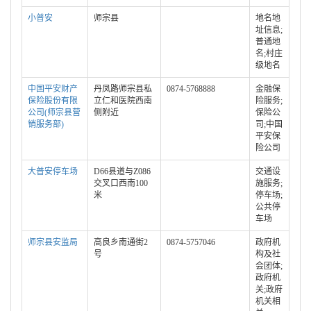
小普安
师宗县
地名地
址信息;
普通地
名;村庄
级地名
中国平安财产
丹凤路师宗县私
0874-5768888
金融保
保险股份有限
立仁和医院西南
险服务;
公司(师宗县营
侧附近
保险公
销服务部)
司;中国
平安保
险公司
大普安停车场
D66县道与Z086
交通设
交叉口西南100
施服务;
米
停车场;
公共停
车场
师宗县安监局
高良乡南通街2
0874-5757046
政府机
号
构及社
会团体;
政府机
关;政府
机关相