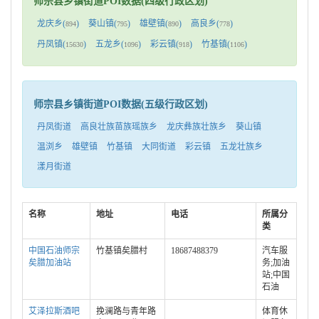
师宗县乡镇街道POI数据(四级行政区划)
龙庆乡(
)
葵山镇(
)
雄壁镇(
)
高良乡(
)
894
795
890
778
丹凤镇(
)
五龙乡(
)
彩云镇(
)
竹基镇(
)
15630
1096
918
1106
师宗县乡镇街道POI数据(五级行政区划)
丹凤街道
高良壮族苗族瑶族乡
龙庆彝族壮族乡
葵山镇
温浏乡
雄壁镇
竹基镇
大同街道
彩云镇
五龙壮族乡
漾月街道
名称
地址
电话
所属分
类
中国石油师宗
竹基镇矣腊村
18687488379
汽车服
矣腊加油站
务;加油
站;中国
石油
艾泽拉斯酒吧
挽澜路与青年路
体育休