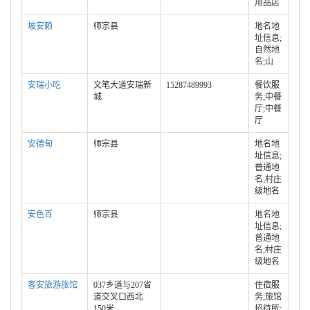
用品店
坡安赖
师宗县
地名地
址信息;
自然地
名;山
安瑞小吃
文笔大道安瑞新
15287489993
餐饮服
城
务;中餐
厅;中餐
厅
安德甸
师宗县
地名地
址信息;
普通地
名;村庄
级地名
安色百
师宗县
地名地
址信息;
普通地
名;村庄
级地名
客安旅游旅馆
037乡道与207省
住宿服
道交叉口西北
务;旅馆
150米
招待所;