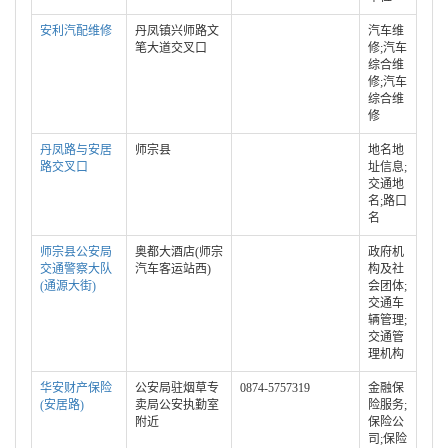
安利汽配维修
丹凤镇兴师路文
汽车维
笔大道交叉口
修;汽车
综合维
修;汽车
综合维
修
丹凤路与安居
师宗县
地名地
路交叉口
址信息;
交通地
名;路口
名
师宗县公安局
奥都大酒店(师宗
政府机
交通警察大队
汽车客运站西)
构及社
(通源大街)
会团体;
交通车
辆管理;
交通管
理机构
华安财产保险
公安局驻烟草专
0874-5757319
金融保
(安居路)
卖局公安执勤室
险服务;
附近
保险公
司;保险