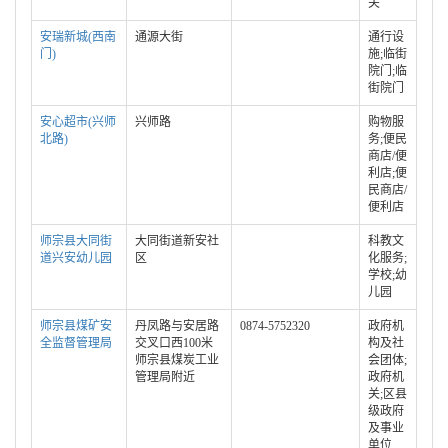
关
安瑞新城(西南
通源大街
通行设
门)
施;临街
院门;临
街院门
安心超市(兴师
兴师路
购物服
北路)
务;便民
商店/便
利店;便
民商店/
便利店
师宗县大同街
大同街道新安社
科教文
道兴安幼儿园
区
化服务;
学校;幼
儿园
师宗县煤矿安
丹凤路与安居路
0874-5752320
政府机
全监督管理局
交叉口西100米
构及社
师宗县煤炭工业
会团体;
管理局附近
政府机
关;区县
级政府
及事业
单位