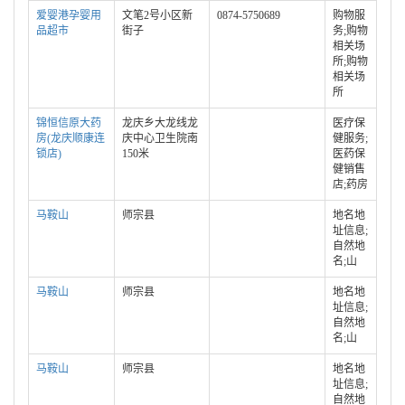
爱婴港孕婴用
文笔2号小区新
0874-5750689
购物服
品超市
街子
务;购物
相关场
所;购物
相关场
所
锦恒信原大药
龙庆乡大龙线龙
医疗保
房(龙庆顺康连
庆中心卫生院南
健服务;
锁店)
150米
医药保
健销售
店;药房
马鞍山
师宗县
地名地
址信息;
自然地
名;山
马鞍山
师宗县
地名地
址信息;
自然地
名;山
马鞍山
师宗县
地名地
址信息;
自然地