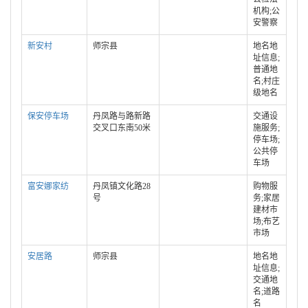
机构;公
安警察
新安村
师宗县
地名地
址信息;
普通地
名;村庄
级地名
保安停车场
丹凤路与路新路
交通设
交叉口东南50米
施服务;
停车场;
公共停
车场
富安娜家纺
丹凤镇文化路28
购物服
号
务;家居
建材市
场;布艺
市场
安居路
师宗县
地名地
址信息;
交通地
名;道路
名