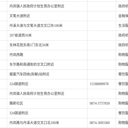
丹凤镇人民政府计划生育办公室附近
政府机
文笔大道附近
金融保
丹溪大道与文笔大道交叉口东100米
生活服
207省道西50米
政府机
东林花苑东南1门东北50米
政府机
丹凤西路
购物服
东华路和南通街的交叉口附近
购物服
报废汽车回收(拆解)站附近
餐饮服
324国道附近
15188089978
餐饮服
丹凤镇人民政府计划生育办公室附近
购物服
路新社区
0874-5757850
购物服
324国道附近
餐饮服
丹凤路与丹溪大道交叉口北100米
0874-5693369
购物服