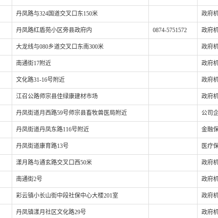
丹凤路与324国道交叉口东150米
政府机
丹凤路红盾苑小区旁县政府内
0874-5751572
政府机
大龙线与080乡道交叉口东南300米
政府机
南通街17附近
政府机
文化路31-16号附近
政府机
江召公路师宗县佳绿康建材市场
政府机
丹凤街道月西路59号师宗县畜牧兽医局附近
公司企
丹凤街道丹凤东路116号附近
金融保
丹凤街道康育路13号
医疗保
漾月路与通玄路交叉口西50米
政府机
南通街2号
政府机
彩云镇小长山街中段社保中心大楼201室
政府机
丹凤镇漾月社区文化路29号
政府机