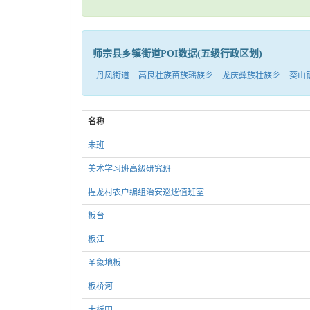
师宗县乡镇街道POI数据(五级行政区划)
丹凤街道
高良壮族苗族瑶族乡
龙庆彝族壮族乡
葵山
名称
未班
美术学习班高级研究班
捏龙村农户编组治安巡逻值班室
板台
板江
圣象地板
板桥河