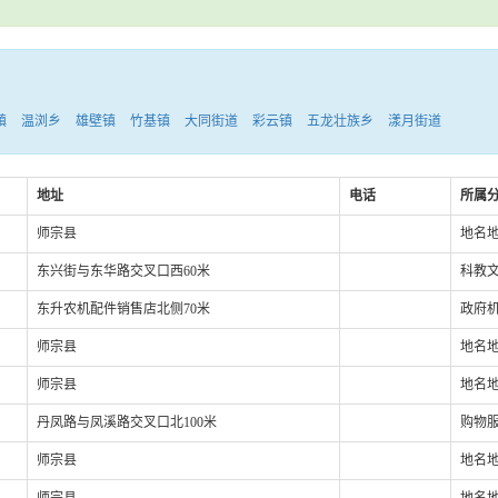
镇
温浏乡
雄壁镇
竹基镇
大同街道
彩云镇
五龙壮族乡
漾月街道
地址
电话
所属
师宗县
地名地
东兴街与东华路交叉口西60米
科教文
东升农机配件销售店北侧70米
政府机
师宗县
地名地
师宗县
地名地
丹凤路与凤溪路交叉口北100米
购物服
师宗县
地名地