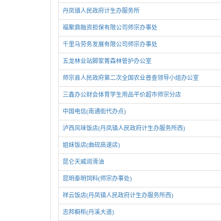
丹凤镇人民政府计生办服务所
福聚鼎融资担保有限公司师宗办事处
千里马劳务发展有限公司师宗办事处
五龙林业站脚家箐森林管护办公室
师宗县人民政府第二次全国农业普查领导小组办公室
三鑫办公财会体育学生用品平价超市师宗分店
中国电信(南通街代办点)
泸西风味饭店(丹凤镇人民政府计生办服务所西)
姐妹饭店(曲砚高速店)
昆仑天威润滑油
昆明泰明饲料(师宗办事处)
祥云饭店(丹凤镇人民政府计生办服务所西)
志邦橱柜(丹溪大道)