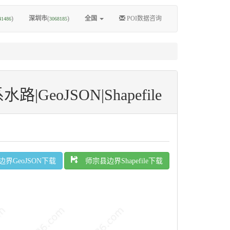
)
深圳市
(
)
全国
POI数据咨询
41486
3068185
oJSON|Shapefile
界GeoJSON下载
师宗县边界Shapefile下载