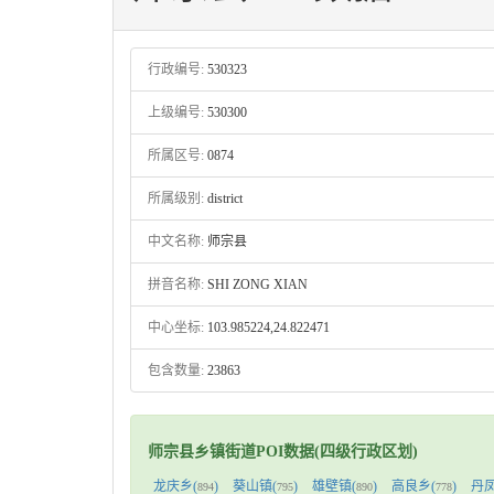
行政编号:
530323
上级编号:
530300
所属区号:
0874
所属级别:
district
中文名称:
师宗县
拼音名称:
SHI ZONG XIAN
中心坐标:
103.985224,24.822471
包含数量:
23863
师宗县乡镇街道POI数据(四级行政区划)
龙庆乡(
)
葵山镇(
)
雄壁镇(
)
高良乡(
)
丹凤
894
795
890
778