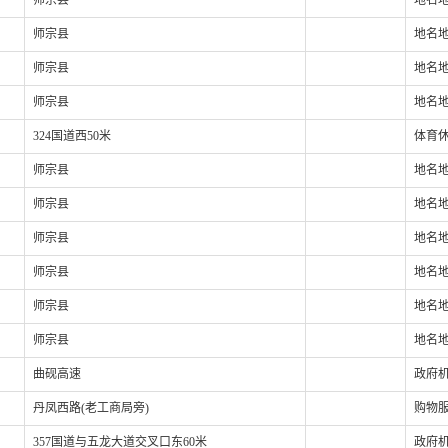
师宗县
地名地
师宗县
地名地
师宗县
地名地
师宗县
地名地
324国道西50米
体育休
师宗县
地名地
师宗县
地名地
师宗县
地名地
师宗县
地名地
师宗县
地名地
师宗县
地名地
曲砚高速
政府机
丹凤西路(老工商局旁)
购物服
357国道与五龙大道交叉口东60米
政府机