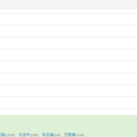
镇(
)
五龙乡(
)
彩云镇(
)
竹基镇(
)
15630
1096
918
1106