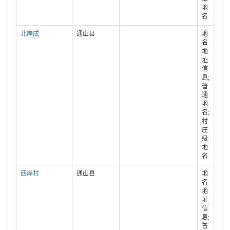
地
名
北岸成
通山县
地
名
地
址
信
息;
普
通
地
名;
村
庄
级
地
名
西岸村
通山县
地
名
地
址
信
息;
普