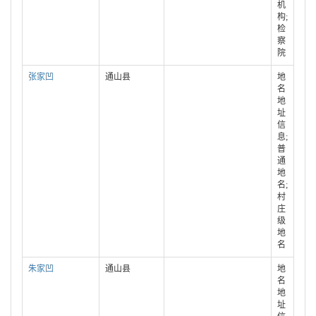
机
构;
检
察
院
张家凹
通山县
地
名
地
址
信
息;
普
通
地
名;
村
庄
级
地
名
朱家凹
通山县
地
名
地
址