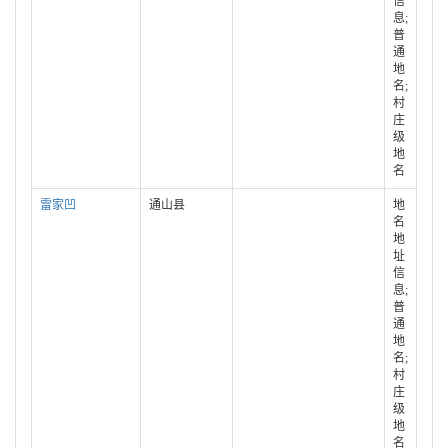
信
息;
普
通
地
名;
村
庄
级
地
名
雷家凹
通山县
地
名
地
址
信
息;
普
通
地
名;
村
庄
级
地
名