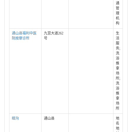
通
管
理
机
构
通山县福利中医
九宫大道262
生
院按摩诊所
号
活
服
务;
洗
浴
推
拿
场
所;
洗
浴
推
拿
场
所
暗沟
通山县
地
名
地