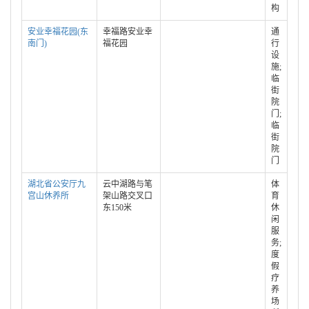
构
安业幸福花园(东
幸福路安业幸
通
南门)
福花园
行
设
施;
临
街
院
门;
临
街
院
门
湖北省公安厅九
云中湖路与笔
体
宫山休养所
架山路交叉口
育
东150米
休
闲
服
务;
度
假
疗
养
场