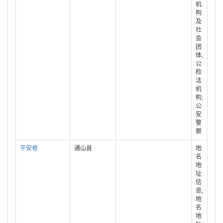
机
构
及
社
会
团
体;
公
检
法
机
构;
公
安
警
察
平安巷
通山县
地
名
地
址
信
息;
地
名
地