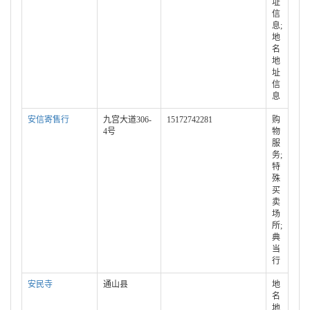
址
信
息;
地
名
地
址
信
息
安信寄售行
九宫大道306-
15172742281
购
4号
物
服
务;
特
殊
买
卖
场
所;
典
当
行
安民寺
通山县
地
名
地