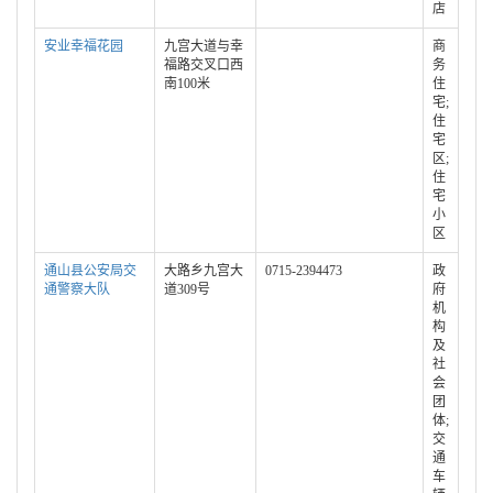
店
安业幸福花园
九宫大道与幸
商
福路交叉口西
务
南100米
住
宅;
住
宅
区;
住
宅
小
区
通山县公安局交
大路乡九宫大
0715-2394473
政
通警察大队
道309号
府
机
构
及
社
会
团
体;
交
通
车