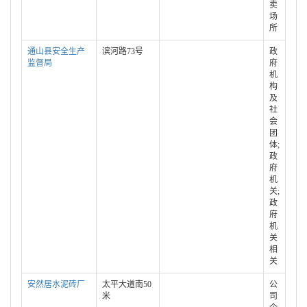
卖
场
所
通山县安全生产
滨河路73号
政
监督局
府
机
构
及
社
会
团
体;
政
府
机
关;
政
府
机
关
相
关
安然居水泥砖厂
太平大道南50
公
米
司