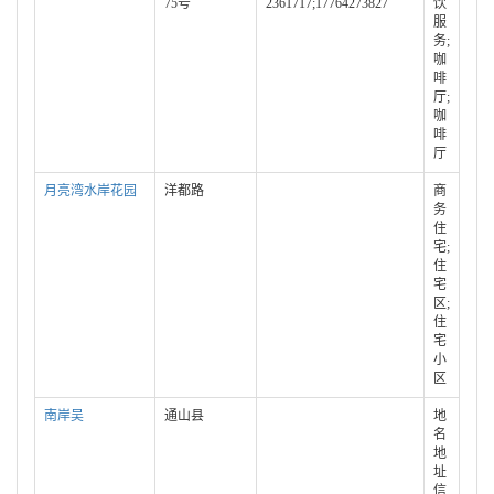
75号
2361717;17764273827
饮
服
务;
咖
啡
厅;
咖
啡
厅
月亮湾水岸花园
洋都路
商
务
住
宅;
住
宅
区;
住
宅
小
区
南岸吴
通山县
地
名
地
址
信