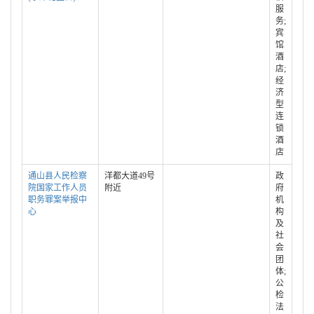
服
务;
宾
馆
酒
店;
经
济
型
连
锁
酒
店
通山县人民检察
洋都大道49号
政
院国家工作人员
附近
府
职务罪案举报中
机
心
构
及
社
会
团
体;
公
检
法