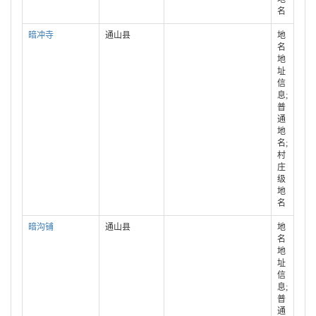
名
暗冲寺
通山县
地
名
地
址
信
息;
普
通
地
名;
村
庄
级
地
名
暗沟铺
通山县
地
名
地
址
信
息;
普
通