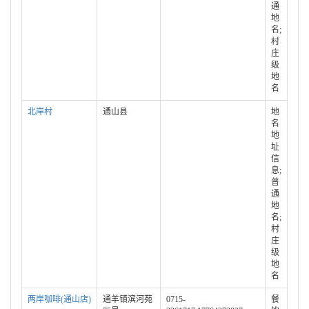
通
地
名;
村
庄
级
地
名
北岸村
通山县
地
名
地
址
信
息;
普
通
地
名;
村
庄
级
地
名
两岸咖啡(通山店)
通羊镇滨河苑
0715-
餐