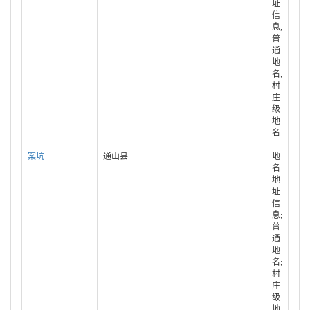
址
信
息;
普
通
地
名;
村
庄
级
地
名
案坑
通山县
地
名
地
址
信
息;
普
通
地
名;
村
庄
级
地