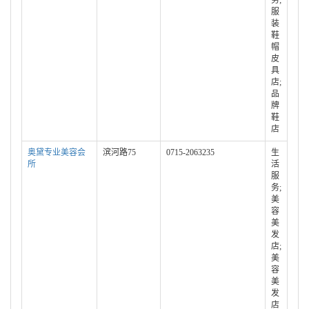
务;
服
装
鞋
帽
皮
具
店;
品
牌
鞋
店
奥黛专业美容会
滨河路75
0715-2063235
生
所
活
服
务;
美
容
美
发
店;
美
容
美
发
店