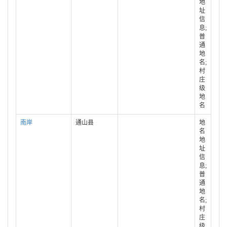
地
址
信
息;
普
通
地
名;
村
庄
级
地
名
南岸
通山县
地
名
地
址
信
息;
普
通
地
名;
村
庄
级