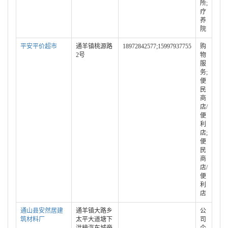
所;
疗
养
院
平安平价超市
通羊镇桃源路
18972842577;15997937755
购
2号
物
服
务;
便
民
商
店/
便
利
店;
便
民
商
店/
便
利
店
通山县安然居建
通羊镇大路乡
公
筑材料厂
太平大道塘下
司