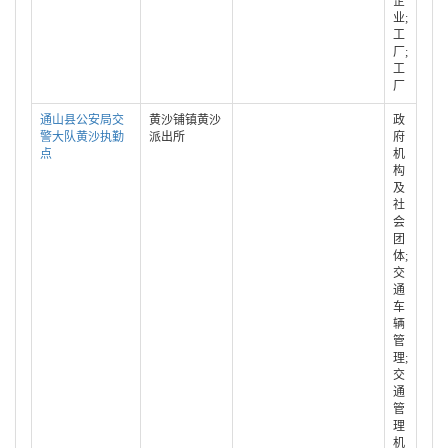
企
业;
工
厂;
工
厂
通山县公安局交
黄沙铺镇黄沙
政
警大队黄沙执勤
派出所
府
点
机
构
及
社
会
团
体;
交
通
车
辆
管
理;
交
通
管
理
机