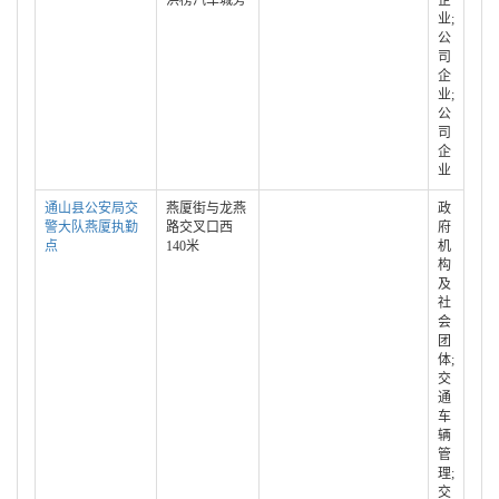
洪榜汽车城旁
企
业;
公
司
企
业;
公
司
企
业
通山县公安局交
燕厦街与龙燕
政
警大队燕厦执勤
路交叉口西
府
点
140米
机
构
及
社
会
团
体;
交
通
车
辆
管
理;
交