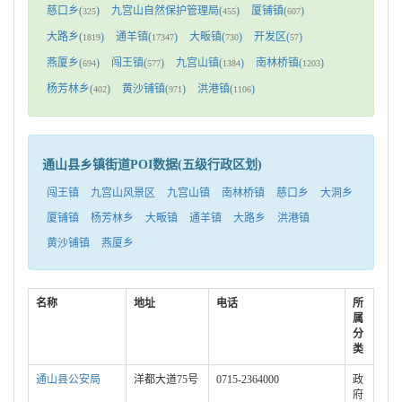
慈口乡(
)
九宫山自然保护管理局(
)
厦铺镇(
)
325
455
607
大路乡(
)
通羊镇(
)
大畈镇(
)
开发区(
)
1819
17347
730
57
燕厦乡(
)
闯王镇(
)
九宫山镇(
)
南林桥镇(
)
694
577
1384
1203
杨芳林乡(
)
黄沙铺镇(
)
洪港镇(
)
402
971
1106
通山县乡镇街道POI数据(五级行政区划)
闯王镇
九宫山风景区
九宫山镇
南林桥镇
慈口乡
大洞乡
厦铺镇
杨芳林乡
大畈镇
通羊镇
大路乡
洪港镇
黄沙铺镇
燕厦乡
名称
地址
电话
所
属
分
类
通山县公安局
洋都大道75号
0715-2364000
政
府