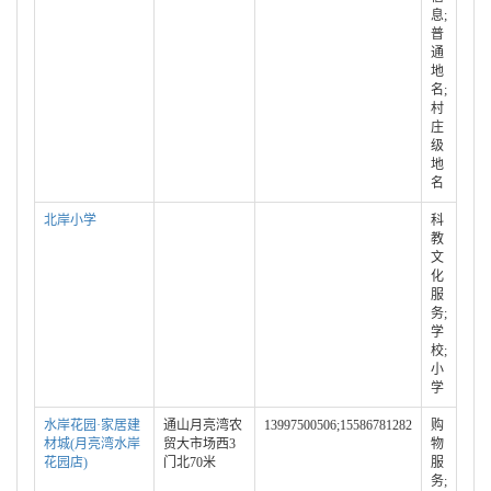
息;
普
通
地
名;
村
庄
级
地
名
北岸小学
科
教
文
化
服
务;
学
校;
小
学
水岸花园·家居建
通山月亮湾农
13997500506;15586781282
购
材城(月亮湾水岸
贸大市场西3
物
花园店)
门北70米
服
务;