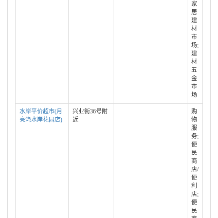
家
居
建
材
市
场;
建
材
五
金
市
场
水岸平价超市(月
兴业街36号附
购
亮湾水岸花园店)
近
物
服
务;
便
民
商
店/
便
利
店;
便
民