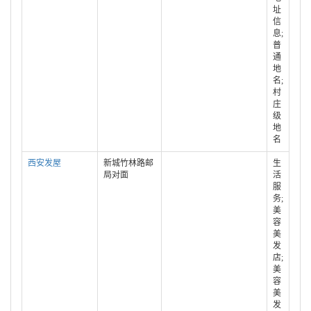
址
信
息;
普
通
地
名;
村
庄
级
地
名
西安发屋
新城竹林路邮
生
局对面
活
服
务;
美
容
美
发
店;
美
容
美
发