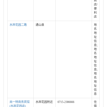
商
店/
便
利
店
水岸花园二路
通山县
地
名
地
址
信
息;
地
名
地
址
信
息;
地
名
地
址
信
息
尚一特商务宾馆
水岸花园附近
0715-2386666
住
(水岸花园店)
宿