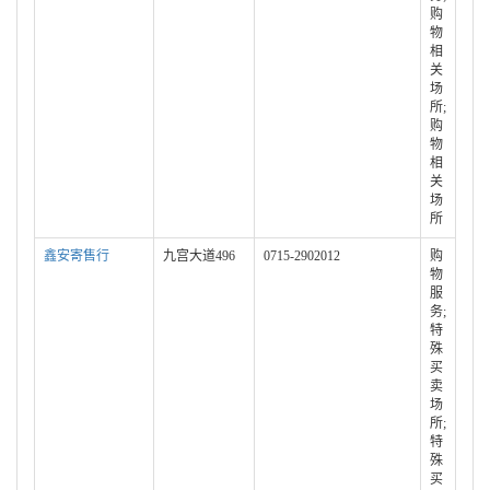
购
物
相
关
场
所;
购
物
相
关
场
所
鑫安寄售行
九宫大道496
0715-2902012
购
物
服
务;
特
殊
买
卖
场
所;
特
殊
买