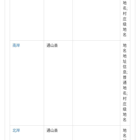
地
名;
村
庄
级
地
名
南岸
通山县
地
名
地
址
信
息;
普
通
地
名;
村
庄
级
地
名
北岸
通山县
地
名