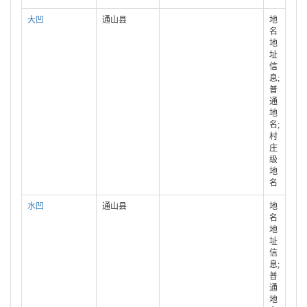
大凹
通山县
地
名
地
址
信
息;
普
通
地
名;
村
庄
级
地
名
水凹
通山县
地
名
地
址
信
息;
普
通
地