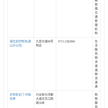
辆
管
理;
交
通
管
理
机
构
湖北安欣物流(通
九宫大道88号
0715-2382866
生
山分公司)
附近
活
服
务;
物
流
速
递;
物
流
速
递
步阳安全门·中国
兴业街与洋都
购
名牌
大道交叉口西
物
南50米
服
务;