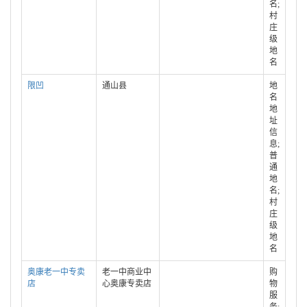
名;
村
庄
级
地
名
限凹
通山县
地
名
地
址
信
息;
普
通
地
名;
村
庄
级
地
名
奥康老一中专卖
老一中商业中
购
店
心奥康专卖店
物
服